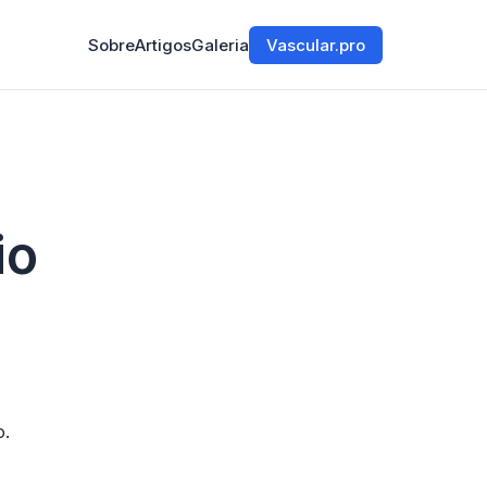
Sobre
Artigos
Galeria
Vascular.pro
io
o.