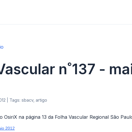
io
Vascular n˚137 - ma
12 | Tags: sbacv, artigo
o OsiriX na página 13 da Folha Vascular Regional São Paul
aio 2012